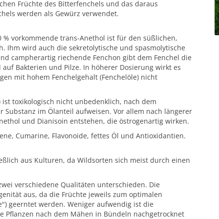
chen Früchte des Bitterfenchels und das daraus
chels werden als Gewürz verwendet.
70 % vorkommende trans-Anethol ist für den süßlichen,
h. Ihm wird auch die sekretolytische und spasmolytische
und campherartig riechende Fenchon gibt dem Fenchel die
uf Bakterien und Pilze. In höherer Dosierung wirkt es
gen mit hohem Fenchelgehalt (Fenchelöle) nicht
 ist toxikologisch nicht unbedenklich, nach dem
 Substanz im Ölanteil aufweisen. Vor allem nach längerer
thol und Dianisoin entstehen, die östrogenartig wirken.
ene, Cumarine, Flavonoide, fettes Öl und Antioxidantien.
lich aus Kulturen, da Wildsorten sich meist durch einen
zwei verschiedene Qualitäten unterschieden. Die
nität aus, da die Früchte jeweils zum optimalen
") geerntet werden. Weniger aufwendig ist die
ie Pflanzen nach dem Mähen in Bündeln nachgetrocknet