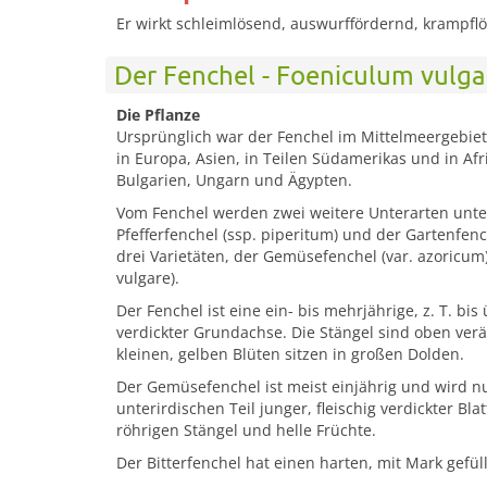
Er wirkt schleimlösend, auswurffördernd, krampfl
Der Fenchel - Foeniculum vulgar
Die Pflanze
Ursprünglich war der Fenchel im Mittelmeergebiet 
in Europa, Asien, in Teilen Südamerikas und in A
Bulgarien, Ungarn und Ägypten.
Vom Fenchel werden zwei weitere Unterarten unte
Pfefferfenchel (ssp. piperitum) und der Gartenfenc
drei Varietäten, der Gemüsefenchel (var. azoricum),
vulgare).
Der Fenchel ist eine ein- bis mehrjährige, z. T. bi
verdickter Grundachse. Die Stängel sind oben verä
kleinen, gelben Blüten sitzen in großen Dolden.
Der Gemüsefenchel ist meist einjährig und wird nu
unterirdischen Teil junger, fleischig verdickter Bl
röhrigen Stängel und helle Früchte.
Der Bitterfenchel hat einen harten, mit Mark gefül