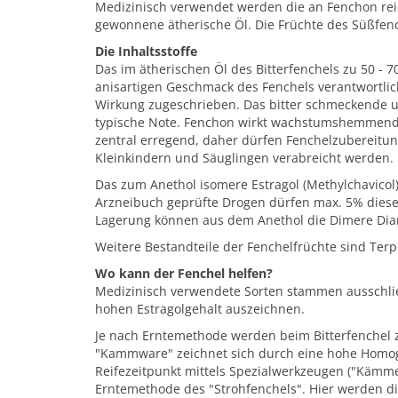
Medizinisch verwendet werden die an Fenchon rei
gewonnene ätherische Öl. Die Früchte des Süßfen
Die Inhaltsstoffe
Das im ätherischen Öl des Bitterfenchels zu 50 - 
anisartigen Geschmack des Fenchels verantwortlic
Wirkung zugeschrieben. Das bitter schmeckende 
typische Note. Fenchon wirkt wachstumshemmend a
zentral erregend, daher dürfen Fenchelzubereitun
Kleinkindern und Säuglingen verabreicht werden.
Das zum Anethol isomere Estragol (Methylchavicol)
Arzneibuch geprüfte Drogen dürfen max. 5% dieser
Lagerung können aus dem Anethol die Dimere Diane
Weitere Bestandteile der Fenchelfrüchte sind Terp
Wo kann der Fenchel helfen?
Medizinisch verwendete Sorten stammen ausschließ
hohen Estragolgehalt auszeichnen.
Je nach Erntemethode werden beim Bitterfenchel 
"Kammware" zeichnet sich durch eine hohe Homoge
Reifezeitpunkt mittels Spezialwerkzeugen ("Kämme
Erntemethode des "Strohfenchels". Hier werden d