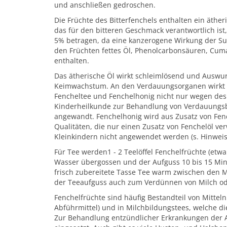
und anschließen gedroschen.
Die Früchte des Bitterfenchels enthalten ein äthe
das für den bitteren Geschmack verantwortlich ist,
5% betragen, da eine kanzerogene Wirkung der Su
den Früchten fettes Öl, Phenolcarbonsäuren, Cum
enthalten.
Das ätherische Öl wirkt schleimlösend und Auswu
Keimwachstum. An den Verdauungsorganen wirkt 
Fencheltee und Fenchelhonig nicht nur wegen de
Kinderheilkunde zur Behandlung von Verdauung
angewandt. Fenchelhonig wird aus Zusatz von Fench
Qualitäten, die nur einen Zusatz von Fenchelöl ve
Kleinkindern nicht angewendet werden (s. Hinweis
Für Tee werden1 - 2 Teelöffel Fenchelfrüchte (etw
Wasser übergossen und der Aufguss 10 bis 15 Minu
frisch zubereitete Tasse Tee warm zwischen den M
der Teeaufguss auch zum Verdünnen von Milch o
Fenchelfrüchte sind häufig Bestandteil von Mitte
Abführmittel) und in Milchbildungstees, welche die
Zur Behandlung entzündlicher Erkrankungen der 