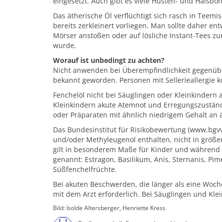
eingesetzt. Auch gibt es viele Husten- und Halsbo
Das ätherische Öl verflüchtigt sich rasch in Teem
bereits zerkleinert vorliegen. Man sollte daher e
Mörser anstoßen oder auf lösliche Instant-Tees zu
wurde.
Worauf ist unbedingt zu achten?
Nicht anwenden bei Überempfindlichkeit gegenüber
bekannt geworden. Personen mit Sellerieallergie k
Fenchelöl nicht bei Säuglingen oder Kleinkindern
Kleinkindern akute Atemnot und Erregungszustän
oder Präparaten mit ähnlich niedrigem Gehalt an 
Das Bundesinstitut für Risikobewertung (www.bgvv
und/oder Methyleugenol enthalten, nicht in größ
gilt in besonderem Maße für Kinder und während S
genannt: Estragon, Basilikum, Anis, Sternanis, Pi
Süßfenchelfrüchte.
Bei akuten Beschwerden, die länger als eine Woch
mit dem Arzt erforderlich. Bei Säuglingen und Klei
Bild: Isolde Altersberger, Henriette Kress