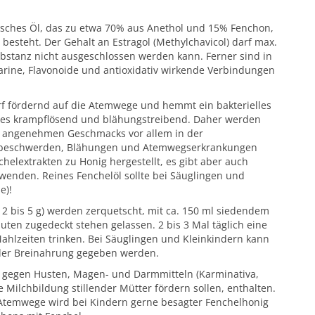
risches Öl, das zu etwa 70% aus Anethol und 15% Fenchon,
 besteht. Der Gehalt an Estragol (Methylchavicol) darf max.
bstanz nicht ausgeschlossen werden kann. Ferner sind in
arine, Flavonoide und antioxidativ wirkende Verbindungen
rf fördernd auf die Atemwege und hemmt ein bakterielles
es krampflösend und blähungstreibend. Daher werden
s angenehmen Geschmacks vor allem in der
sbeschwerden, Blähungen und Atemwegserkrankungen
elextrakten zu Honig hergestellt, es gibt aber auch
rwenden. Reines Fenchelöl sollte bei Säuglingen und
e)!
a 2 bis 5 g) werden zerquetscht, mit ca. 150 ml siedendem
ten zugedeckt stehen gelassen. 2 bis 3 Mal täglich eine
ahlzeiten trinken. Bei Säuglingen und Kleinkindern kann
der Breinahrung gegeben werden.
ln gegen Husten, Magen- und Darmmitteln (Karminativa,
 Milchbildung stillender Mütter fördern sollen, enthalten.
Atemwege wird bei Kindern gerne besagter Fenchelhonig