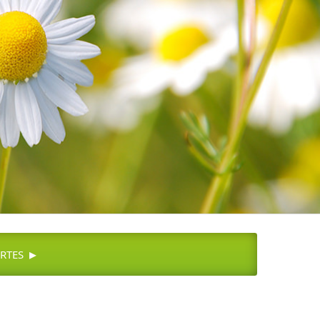
▸
RTES