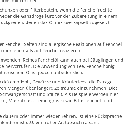
nbons mit Fenchel.
ischungen oder Filterbeuteln, wenn die Fenchelfrüchte
ntweder die Ganzdroge kurz vor der Zubereitung in einem
rückgreifen, denen das Öl mikroverkapselt zugesetzt
 Fenchel! Selten sind allergische Reaktionen auf Fenchel
önnen ebenfalls auf Fenchel reagieren.
 anwenden! Reines Fenchelöl kann auch bei Säuglingen und
de hervorrufen. Die Anwendung von Tee, Fenchelhonig
ätherischem Öl ist jedoch unbedenklich.
.de) empfiehlt, Gewürze und Kräutertees, die Estragol
eren Mengen über längere Zeiträume einzunehmen. Dies
chwangerschaft und Stillzeit. Als Beispiele werden hier
ment, Muskatnuss, Lemongras sowie Bitterfenchel- und
e dauern oder immer wieder kehren, ist eine Rücksprache
nkindern ist u.U. ein früher Arztbesuch ratsam.