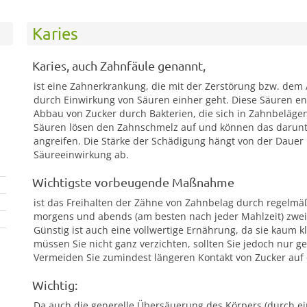
Karies
Karies, auch Zahnfäule genannt,
ist eine Zahnerkrankung, die mit der Zerstörung bzw. dem
durch Einwirkung von Säuren einher geht. Diese Säuren e
Abbau von Zucker durch Bakterien, die sich in Zahnbeläge
Säuren lösen den Zahnschmelz auf und können das darunt
angreifen. Die Stärke der Schädigung hängt von der Dauer 
Säureeinwirkung ab.
Wichtigste vorbeugende Maßnahme
ist das Freihalten der Zähne von Zahnbelag durch regelm
morgens und abends (am besten nach jeder Mahlzeit) zwei 
Günstig ist auch eine vollwertige Ernährung, da sie kaum k
müssen Sie nicht ganz verzichten, sollten Sie jedoch nur 
Vermeiden Sie zumindest längeren Kontakt von Zucker au
Wichtig:
Da auch die generelle Übersäuerung des Körpers (durch ein