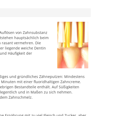
 Auflösen von Zahnsubstanz
ntstehen hauptsächlich beim
n rasant vermehren. Die
er liegende weiche Dentin
und Häufigkeit der
äßiges und gründliches Zähneputzen: Mindestens
Minuten mit einer fluoridhaltigen Zahncreme.
lebrigen Bestandteile enthält. Auf Süßigkeiten
gelegentlich und in Maßen zu sich nehmen.
f dem Zahnschmelz.
e Ernährung mit zu viel Fleisch und Zucker, aber