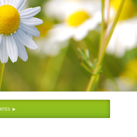
▸
RTES