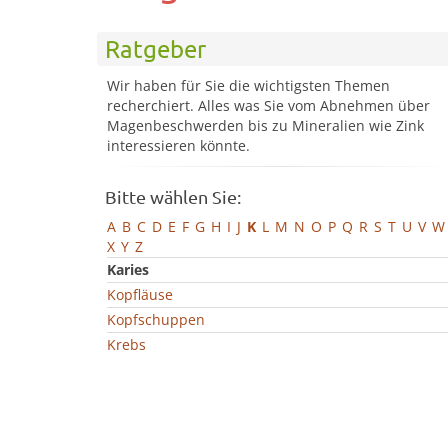
Ratgeber
Wir haben für Sie die wichtigsten Themen
recherchiert. Alles was Sie vom Abnehmen über
Magenbeschwerden bis zu Mineralien wie Zink
interessieren könnte.
Bitte wählen Sie:
A
B
C
D
E
F
G
H
I
J
K
L
M
N
O
P
Q
R
S
T
U
V
W
X
Y
Z
Karies
Kopfläuse
Kopfschuppen
Krebs