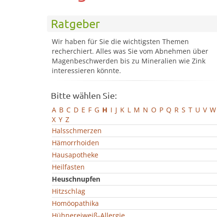
Ratgeber
Wir haben für Sie die wichtigsten Themen
recherchiert. Alles was Sie vom Abnehmen über
Magenbeschwerden bis zu Mineralien wie Zink
interessieren könnte.
Bitte wählen Sie:
A
B
C
D
E
F
G
H
I
J
K
L
M
N
O
P
Q
R
S
T
U
V
W
X
Y
Z
Halsschmerzen
Hämorrhoiden
Hausapotheke
Heilfasten
Heuschnupfen
Hitzschlag
Homöopathika
Hühnereiweiß-Allergie