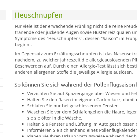
Heuschnupfen
Für viele ist der erwachende Frühling nicht die reine Freud
tränende oder juckende Augen sowie Hustenreiz quälen uns
Symptome des "Heuschnupfens", dessen "Saison" im Frühja
beginnt.
Im Gegensatz zum Erkältungsschnupfen ist das Nasensekret
nachdem, zu welcher Jahreszeit die allergieauslösenden Pf
Beschwerden auf. Durch einen Allergie-Test lässt sich bes
anderen allergenen Stoffe die jeweilige Allergie auslösen.
So können Sie sich während der Pollenflugsaison 
Verzichten Sie auf Spaziergänge über Wiesen und Fe
Halten Sie den Rasen im eigenen Garten kurz, damit d
Schlafen Sie nur bei geschlossenem Fenster.
Waschen Sie vor dem Schlafengehen die Haare, lege
sie sie öfter in die Wäsche.
Halten Sie Fenster und Lüftung im Auto geschlossen o
Informieren Sie sich anhand eines Pollenflugkalender
Planen Sie Ihren Urlaub vorzugsweise während der h