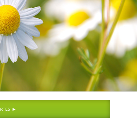
▸
RTES