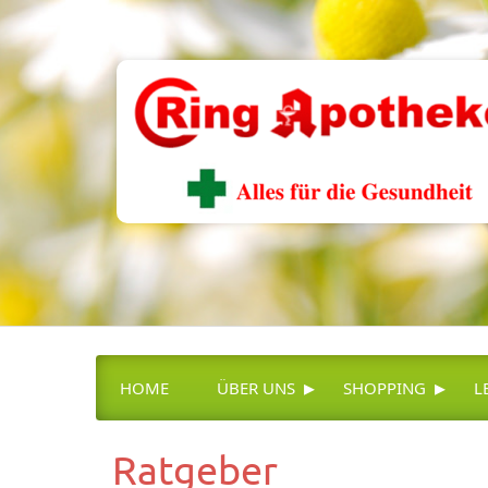
▸
▸
HOME
ÜBER UNS
SHOPPING
L
Ratgeber