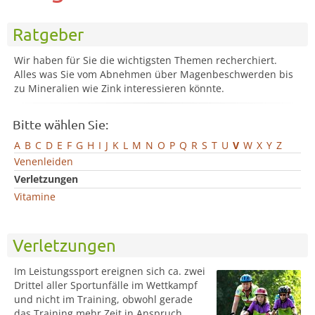
Ratgeber
Wir haben für Sie die wichtigsten Themen recherchiert.
Alles was Sie vom Abnehmen über Magenbeschwerden bis
zu Mineralien wie Zink interessieren könnte.
Bitte wählen Sie:
A
B
C
D
E
F
G
H
I
J
K
L
M
N
O
P
Q
R
S
T
U
V
W
X
Y
Z
Venenleiden
Verletzungen
Vitamine
Verletzungen
Im Leistungssport ereignen sich ca. zwei
Drittel aller Sportunfälle im Wettkampf
und nicht im Training, obwohl gerade
das Training mehr Zeit in Anspruch