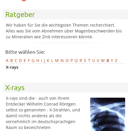
Ratgeber
Wir haben für Sie die wichtigsten Themen recherchiert.
Alles was Sie vom Abnehmen über Magenbeschwerden bis
zu Mineralien wie Zink interessieren könnte.
Bitte wählen Sie:
A
B
C
D
E
F
G
H
I
J
K
L
M
N
O
P
Q
R
S
T
U
V
W
X
Y
Z
X-rays
X-rays
X-rays sind die - auch von ihrem
Entdecker Wilhelm Conrad Röntgen
selbst so genannten - X-Strahlen, und
damit nichts anderes als die
vornehmlich im deutschsprachigen
Raum so bezeichneten