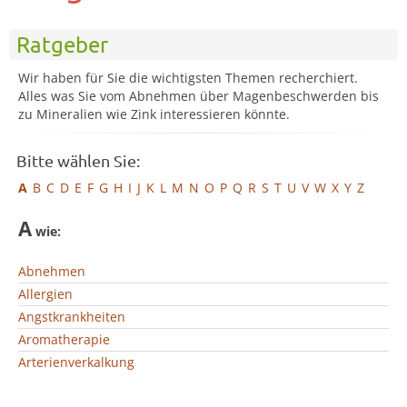
Ratgeber
Wir haben für Sie die wichtigsten Themen recherchiert.
Alles was Sie vom Abnehmen über Magenbeschwerden bis
zu Mineralien wie Zink interessieren könnte.
Bitte wählen Sie:
A
B
C
D
E
F
G
H
I
J
K
L
M
N
O
P
Q
R
S
T
U
V
W
X
Y
Z
A
wie:
Abnehmen
Allergien
Angstkrankheiten
Aromatherapie
Arterienverkalkung