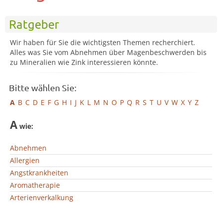
Ratgeber
Wir haben für Sie die wichtigsten Themen recherchiert.
Alles was Sie vom Abnehmen über Magenbeschwerden bis
zu Mineralien wie Zink interessieren könnte.
Bitte wählen Sie:
A
B
C
D
E
F
G
H
I
J
K
L
M
N
O
P
Q
R
S
T
U
V
W
X
Y
Z
A
wie:
Abnehmen
Allergien
Angstkrankheiten
Aromatherapie
Arterienverkalkung