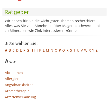
Ratgeber
Wir haben für Sie die wichtigsten Themen recherchiert.
Alles was Sie vom Abnehmen über Magenbeschwerden bis
zu Mineralien wie Zink interessieren könnte.
Bitte wählen Sie:
A
B
C
D
E
F
G
H
I
J
K
L
M
N
O
P
Q
R
S
T
U
V
W
X
Y
Z
A
wie:
Abnehmen
Allergien
Angstkrankheiten
Aromatherapie
Arterienverkalkung