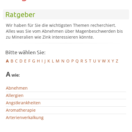
Ratgeber
Wir haben für Sie die wichtigsten Themen recherchiert.
Alles was Sie vom Abnehmen über Magenbeschwerden bis
zu Mineralien wie Zink interessieren könnte.
Bitte wählen Sie:
A
B
C
D
E
F
G
H
I
J
K
L
M
N
O
P
Q
R
S
T
U
V
W
X
Y
Z
A
wie:
Abnehmen
Allergien
Angstkrankheiten
Aromatherapie
Arterienverkalkung