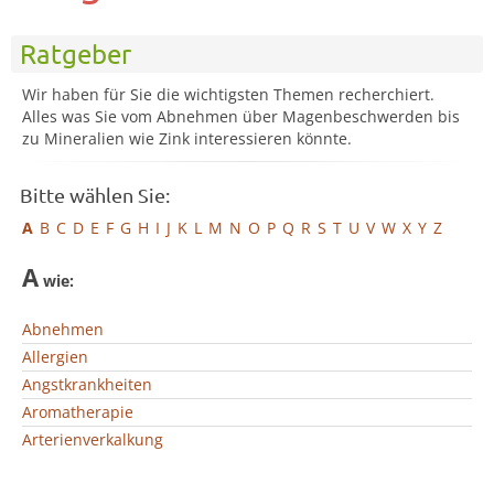
Ratgeber
Wir haben für Sie die wichtigsten Themen recherchiert.
Alles was Sie vom Abnehmen über Magenbeschwerden bis
zu Mineralien wie Zink interessieren könnte.
Bitte wählen Sie:
A
B
C
D
E
F
G
H
I
J
K
L
M
N
O
P
Q
R
S
T
U
V
W
X
Y
Z
A
wie:
Abnehmen
Allergien
Angstkrankheiten
Aromatherapie
Arterienverkalkung